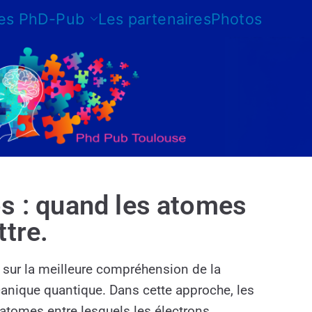
les PhD-Pub
Les partenaires
Photos
s : quand les atomes
ttre.
 sur la meilleure compréhension de la
canique quantique. Dans cette approche, les
atomes entre lesquels les électrons,