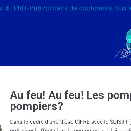
s du PhD-Pub
Portraits de doctorants
Tous 
Au feu! Au feu! Les pomp
pompiers?
Dans le cadre d’une thèse CIFRE avec le SDIS31 
optimiser l’affectation du personnel qui doit part