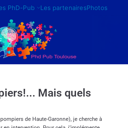
les PhD-Pub
Les partenaires
Photos
iers!... Mais quels
(pompiers de Haute-Garonne), je cherche à
ir en intervention. Pour cela, j’implémente